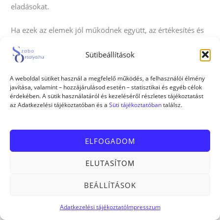
eladásokat.
Ha ezek az elemek jól működnek együtt, az értékesítés és
az ügyfélszerzés folyamata szinte automatikussá válhat!
Sütibeállítások
Nézzük meg ezeket a részeket kicsit részletesebben is.
A weboldal sütiket használ a megfelelő működés, a felhasználói élmény
javítása, valamint – hozzájárulásod esetén – statisztikai és egyéb célok
érdekében. A sütik használatáról és kezeléséről részletes tájékoztatást
az Adatkezelési tájékoztatóban és a
Süti tájékoztatóban
találsz.
ELFOGADOM
ELUTASÍTOM
BEÁLLÍTÁSOK
Adatkezelési tájékoztató
Impresszum